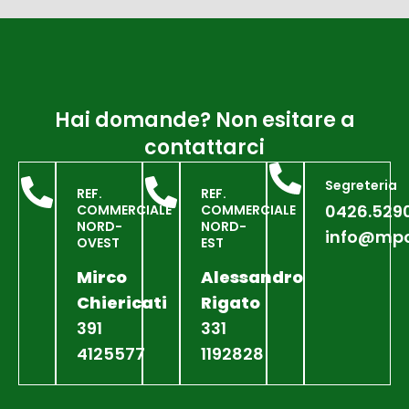
Hai domande? Non esitare a
contattarci
Segreteria
REF.
REF.
0426.529
COMMERCIALE
COMMERCIALE
NORD-
NORD-
info@mpc
OVEST
EST
Mirco
Alessandro
Chiericati
Rigato
391
331
4125577
1192828