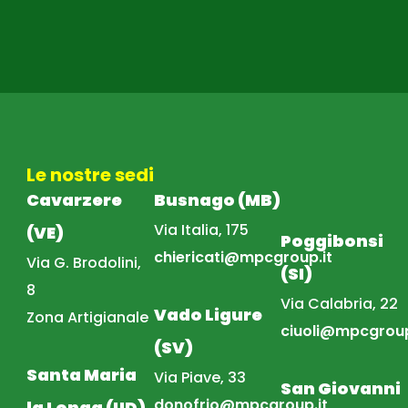
Le nostre sedi
Cavarzere
Busnago (MB)
Via Italia, 175
(VE)
Poggibonsi
chiericati@mpcgroup.it
Via G. Brodolini,
(SI)
8
Via Calabria, 22
Vado Ligure
Zona Artigianale
ciuoli@mpcgroup
(SV)
Santa Maria
Via Piave, 33
San Giovanni
donofrio@mpcgroup.it
la Longa (UD)