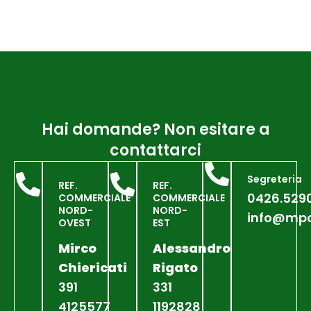
Hai domande? Non esitare a
contattarci
Segreteria
REF.
REF.
0426.529
COMMERCIALE
COMMERCIALE
NORD-
NORD-
info@mpc
OVEST
EST
Mirco
Alessandro
Chiericati
Rigato
391
331
4125577
1192828