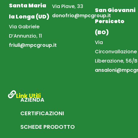
Santa Maria
Via Piave, 33
San Giovanni
donofrio@mpcgroup.it
la Longa (UD)
Persiceto
Via Gabriele
(BO)
D’Annunzio, 11
Via
friuli@mpcgroup.it
Circonvallazione
Liberazione, 56/B
ansaloni@mpcgr
Link Utili
AZIENDA
CERTIFICAZIONI
SCHEDE PRODOTTO